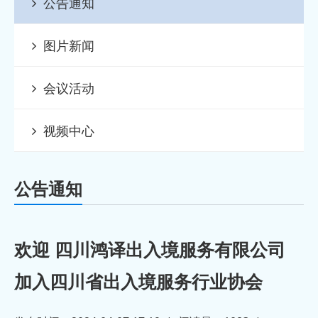
公告通知
2023-12-13
务
· 欢迎北京伊度环球投资有限公司加入
图片新闻
2023-12-13
四川省出
· 欢迎友诚国际移民顾问有限公司加入
会议活动
2023-12-13
四川省出
· 欢迎成都侨景出国咨询服务有限公司
视频中心
2023-12-13
加入四川
· 欢迎成都嘉德环宇商务信息咨询有限
公告通知
2023-12-13
公司加入
· 欢迎成都英联瑞钰贸易有限公司加入
2023-12-13
四川省出
· 欢迎四川日升月恒出入境服务有限公
欢迎 四川鸿译出入境服务有限公司
加入四川省出入境服务行业协会
2023-12-13
司加入四
· 欢迎四川美程睿途国际教育咨询有限