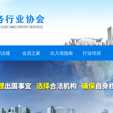
·
·
律法规
会员之家
出入境指南
行业培训
·
家法规
方政策
业公约
业守则
会员资料下载
会员名录
入会流程
出境指南
入境指南
其他指南
资料下载
资讯参考
项目培训
·
·
·