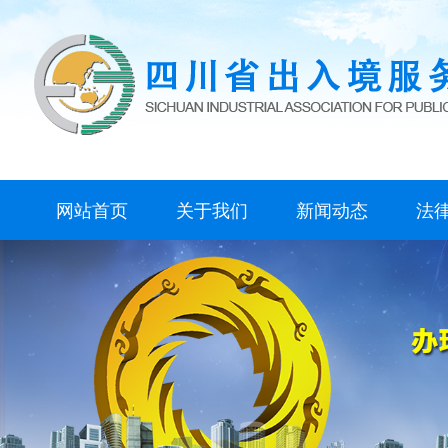
网站首页
关于我们
新闻动态
法
协会简介
协会章程
领导成员
行业动态
协会动态
公告通知
图片新闻
会议活动
视频中心
国
地
行
执