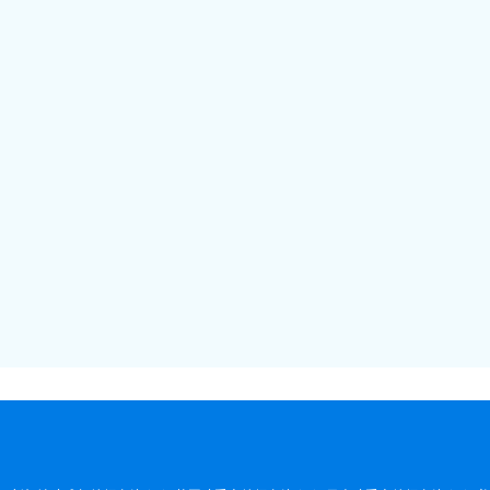
·
·
·
·
·
·
·