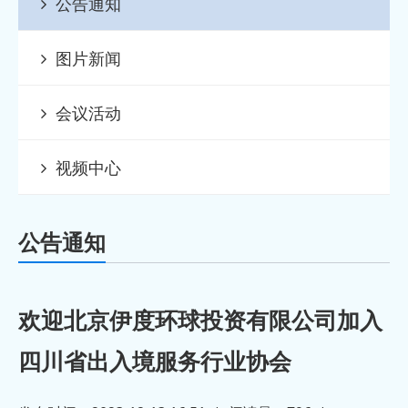
公告通知
2024-04-07
公司
· 欢迎 成都翰译翻译有限公司 加入四川
图片新闻
2024-04-07
省出
· 欢迎 美国美域集团 加入四川省出入境
会议活动
2024-04-07
服务
· 欢迎 四川鸿译出入境服务有限公司 加
视频中心
2024-04-07
入四
· 欢迎ABIC 移民 加入四川省出入境服
公告通知
2023-12-13
务
· 欢迎北京伊度环球投资有限公司加入
2023-12-13
四川省出
· 欢迎友诚国际移民顾问有限公司加入
欢迎北京伊度环球投资有限公司加入
四川省出入境服务行业协会
2023-12-13
四川省出
· 欢迎成都侨景出国咨询服务有限公司