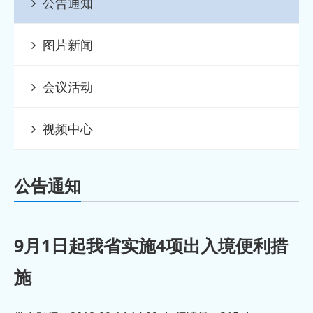
公告通知
2023-12-13
四川省出
· 欢迎友诚国际移民顾问有限公司加入
图片新闻
2023-12-13
四川省出
· 欢迎成都侨景出国咨询服务有限公司
会议活动
2023-12-13
加入四川
· 欢迎成都嘉德环宇商务信息咨询有限
视频中心
2023-12-13
公司加入
· 欢迎成都英联瑞钰贸易有限公司加入
公告通知
2023-12-13
四川省出
· 欢迎四川日升月恒出入境服务有限公
9月1日起我省实施4项出入境便利措
2023-12-13
司加入四
· 欢迎四川美程睿途国际教育咨询有限
施
2023-12-13
公司加入
· 欢迎四川启明津桥出国咨询有限公司